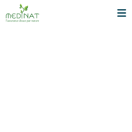
avec Medinat®
Bénéficiez du contrat d’assurance le plus complet
du marché pour les praticiens du bien-être et de la
santé intégrative.
Responsabilité civile professionnelle et